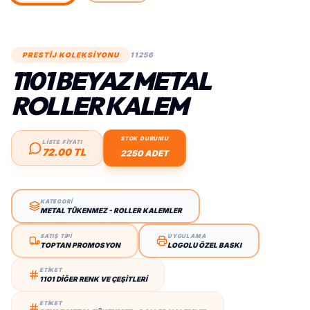
PRESTİJ KOLEKSİYONU
11256
1101 BEYAZ METAL
ROLLER KALEM
STOK DURUMU
LİSTE FİYATI
72.00 TL
2250 ADET
KATEGORİ
METAL TÜKENMEZ - ROLLER KALEMLER
SATIŞ TİPİ
UYGULAMA
TOPTAN PROMOSYON
LOGOLU ÖZEL BASKI
ETİKET
1101 DIĞER RENK VE ÇEŞITLERI
ETİKET