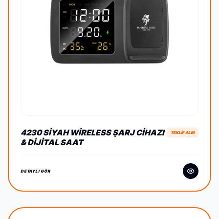
4230 SIYAH WIRELESS ŞARJ CIHAZI
TEKLİF ALIN
& DIJITAL SAAT
DETAYLI GÖR