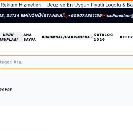
Reklam Hizmetleri - Ucuz ve En Uygun Fiyatlı Logolu & Bas
28, 34134 EMINÖNÜ/İSTANBUL
+905074851159
sadicreklam
ÜRÜN
ANA
KATALOG
KURUMSAL/HAKKIMIZDA
REFER
GRUPLARI
SAYFA
2026
tegori Ara
 GÖVDE