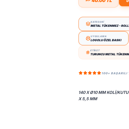
40.00 TL
0
KATEGORİ
METAL TÜKENMEZ - ROL
UYGULAMA
LOGOLU ÖZEL BASKI
ETİKET
TURUNCU METAL TÜKENME
100+ BAŞARILI
140 X Ø10 MM KOLI/KUTU 
X 5,5 MM