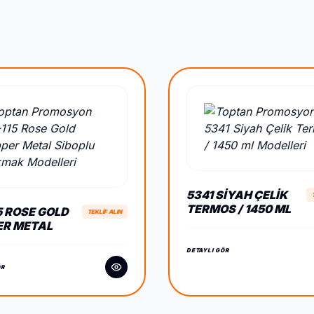
5341 SIYAH ÇELIK
TERMOS / 1450 ML
5 ROSE GOLD
TEKLİF ALIN
ER METAL
LU ÇAKMAK
DETAYLI GÖR
ÖR