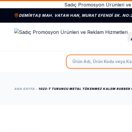
Sadıç Promosyon Ürünleri ve 
DEMIRTAŞ MAH. VATAN HAN, MURAT EFENDI SK. NO:
Ürün Adı, Ürün Kodu veya Ka
ANA SAYFA
1023-T TURUNCU METAL TÜKENMEZ KALEM RUBBER