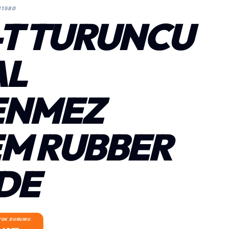
11580
-T TURUNCU
AL
ENMEZ
M RUBBER
DE
TOK DURUMU