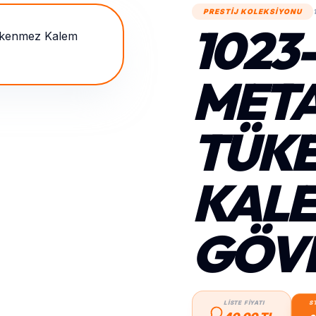
PRESTİJ KOLEKSİYONU
1023
MET
TÜK
KALE
GÖV
LİSTE FİYATI
S