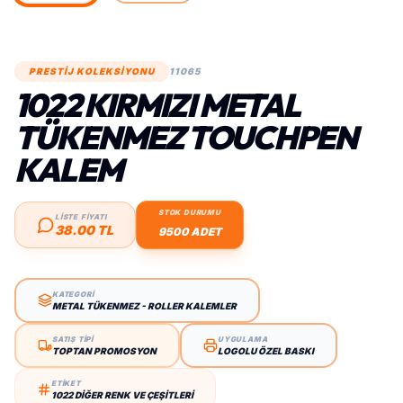
PRESTİJ KOLEKSİYONU
11065
1022 KIRMIZI METAL
TÜKENMEZ TOUCHPEN
KALEM
STOK DURUMU
LİSTE FİYATI
38.00 TL
9500 ADET
KATEGORİ
METAL TÜKENMEZ - ROLLER KALEMLER
SATIŞ TİPİ
UYGULAMA
TOPTAN PROMOSYON
LOGOLU ÖZEL BASKI
ETİKET
1022 DIĞER RENK VE ÇEŞITLERI