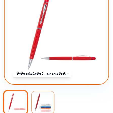
ÜRÜN GÖRÜNÜMÜ - TIKLA BÜYÜT