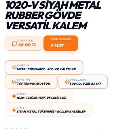
1020-V SIYAH METAL
RUBBER GÖVDE
VERSATIL KALEM
STOK DURUMU
LİSTE FİYATI
30.00 TL
0 ADET
KATEGORİ
METAL TÜKENMEZ - ROLLER KALEMLER
SATIŞ TİPİ
UYGULAMA
TOPTAN PROMOSYON
LOGOLU ÖZEL BASKI
ETİKET
1020-V DIĞER RENK VE ÇEŞITLERI
ETİKET
SIYAH METAL TÜKENMEZ - ROLLER KALEMLER