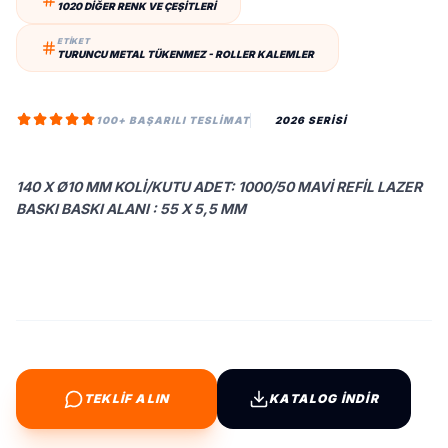
1020 DIĞER RENK VE ÇEŞITLERI
ETİKET
TURUNCU METAL TÜKENMEZ - ROLLER KALEMLER
100+ BAŞARILI TESLIMAT
2026 SERİSİ
140 X Ø10 MM KOLI/KUTU ADET: 1000/50 MAVI REFIL LAZER
BASKI BASKI ALANI : 55 X 5,5 MM
TEKLİF ALIN
KATALOG İNDİR