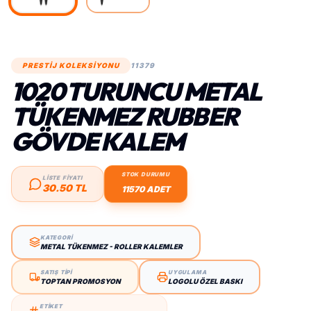
PRESTİJ KOLEKSİYONU
11379
1020 TURUNCU METAL
TÜKENMEZ RUBBER
GÖVDE KALEM
STOK DURUMU
LİSTE FİYATI
30.50 TL
11570 ADET
KATEGORİ
METAL TÜKENMEZ - ROLLER KALEMLER
SATIŞ TİPİ
UYGULAMA
TOPTAN PROMOSYON
LOGOLU ÖZEL BASKI
ETİKET