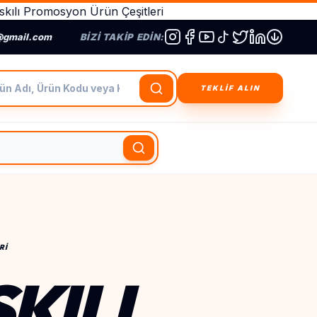
kılı Promosyon Ürün Çeşitleri
@gmail.com
BIZI TAKIP EDIN:
dı, Ürün Kodu veya Kategori Ara
TEKLİF ALIN
RI
KILI