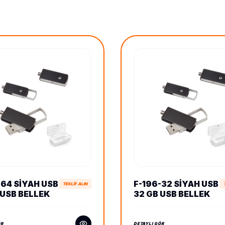
-64 SIYAH USB
F-196-32 SIYAH USB
TEKLİF ALIN
 USB BELLEK
32 GB USB BELLEK
ÖR
DETAYLI GÖR