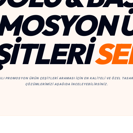
MOSYON 
ŞITLERI
SE
ILI PROMOSYON ÜRÜN ÇEŞITLERI ARAMASI IÇIN EN KALITELI VE ÖZEL TAS
ÇÖZÜMLERIMIZI AŞAĞIDA INCELEYEBILIRSINIZ.