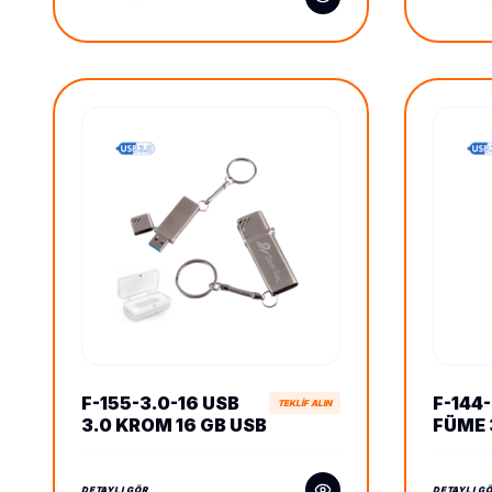
F-155-3.0-16 USB
F-144-
TEKLİF ALIN
3.0 KROM 16 GB USB
FÜME 
BELLEK
BELLE
DETAYLI GÖR
DETAYLI G