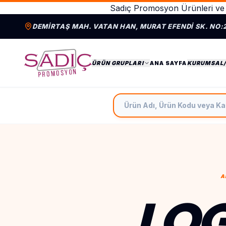
Sadıç Promosyon Ürünleri ve 
DEMIRTAŞ MAH. VATAN HAN, MURAT EFENDI SK. NO:
ÜRÜN GRUPLARI
ANA SAYFA
KURUMSAL
Ürün Adı, Ürün Kodu veya Ka
A
LOG