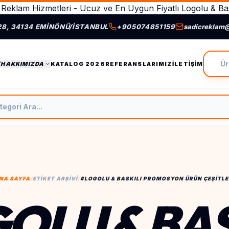
Reklam Hizmetleri - Ucuz ve En Uygun Fiyatlı Logolu & Bas
28, 34134 EMINÖNÜ/İSTANBUL
+905074851159
sadicreklam
Ürün A
/HAKKIMIZDA
KATALOG 2026
REFERANSLARIMIZ
İLETIŞIM
tegori Ara
NA SAYFA
/
ETIKET ARŞIVI
/
#LOGOLU & BASKILI PROMOSYON ÜRÜN ÇEŞITLE
OLU & BAS