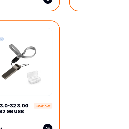
3.0-32 3.00
TEKLİF ALIN
32 GB USB
K
ÖR