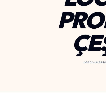
PRO
ÇE
LOGOLU & BASK