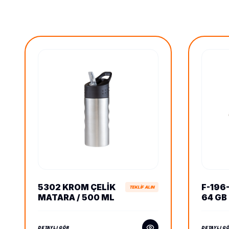
5302 KROM ÇELIK
F-196
TEKLİF ALIN
MATARA / 500 ML
64 GB
DETAYLI GÖR
DETAYLI G