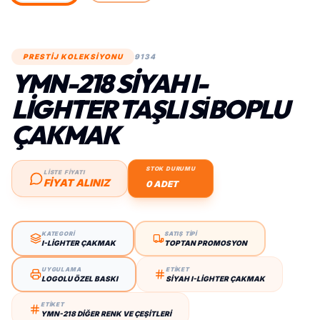
PRESTİJ KOLEKSİYONU
9134
YMN-218 SIYAH I-
LIGHTER TAŞLI SİBOPLU
ÇAKMAK
STOK DURUMU
LİSTE FİYATI
FIYAT ALINIZ
0 ADET
KATEGORİ
SATIŞ TİPİ
I-LIGHTER ÇAKMAK
TOPTAN PROMOSYON
UYGULAMA
ETİKET
LOGOLU ÖZEL BASKI
SIYAH I-LIGHTER ÇAKMAK
ETİKET
YMN-218 DIĞER RENK VE ÇEŞITLERI