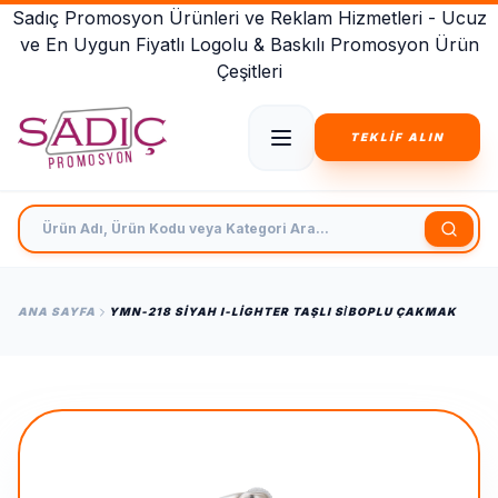
Sadıç Promosyon Ürünleri ve Reklam Hizmetleri - Ucuz
ve En Uygun Fiyatlı Logolu & Baskılı Promosyon Ürün
Çeşitleri
TEKLİF ALIN
Ürün Adı, Ürün Kodu veya Kategori Ara
ANA SAYFA
YMN-218 SIYAH I-LIGHTER TAŞLI SİBOPLU ÇAKMAK