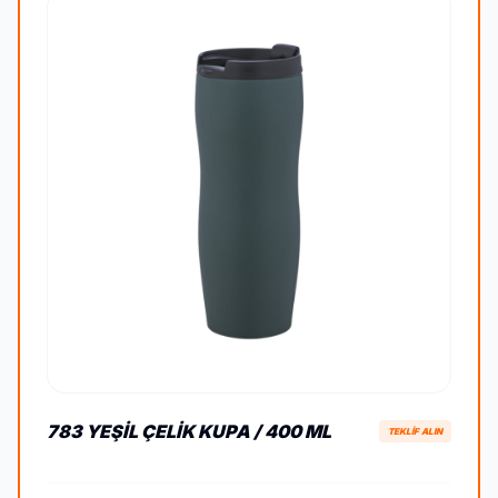
783 YEŞIL ÇELIK KUPA / 400 ML
TEKLİF ALIN