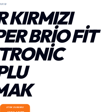
8918
R KIRMIZI
ER BRIO FIT
TRONIC
OPLU
MAK
STOK DURUMU