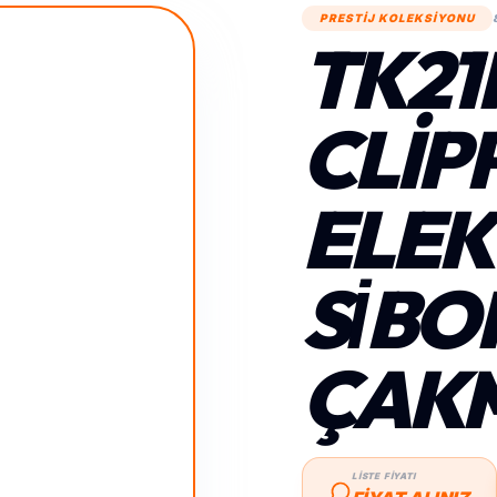
PRESTİJ KOLEKSİYONU
TK21
CLIPP
ELEK
SİB
ÇAK
LİSTE FİYATI