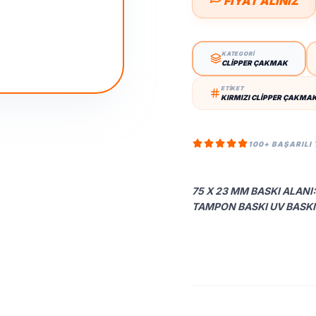
FIYAT ALINIZ
KATEGORİ
CLIPPER ÇAKMAK
ETİKET
KIRMIZI CLIPPER ÇAKMA
100+ BAŞARILI
75 X 23 MM BASKI ALANI:
TAMPON BASKI UV BASKI