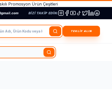
kılı Promosyon Ürün Çeşitleri
@gmail.com
BIZI TAKIP EDIN:
dı, Ürün Kodu veya Kategori Ara
TEKLİF ALIN