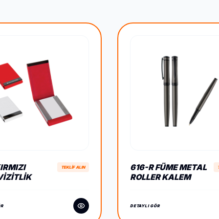
IRMIZI
616-R FÜME METAL
TEKLİF ALIN
IZITLIK
ROLLER KALEM
ÖR
DETAYLI GÖR