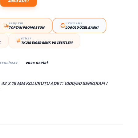
4950 ADET
SATIŞ TİPİ
UYGULAMA
TOPTAN PROMOSYON
LOGOLU ÖZEL BASKI
ETİKET
K
TK21R DIĞER RENK VE ÇEŞITLERI
 TESLIMAT
2026 SERİSİ
 42 X 16 MM KOLI/KUTU ADET: 1000/50 SERIGRAFI /