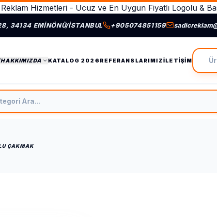
Reklam Hizmetleri - Ucuz ve En Uygun Fiyatlı Logolu & Bas
28, 34134 EMINÖNÜ/İSTANBUL
+905074851159
sadicreklam
Ürün A
/HAKKIMIZDA
KATALOG 2026
REFERANSLARIMIZ
İLETIŞIM
tegori Ara
OPLU ÇAKMAK