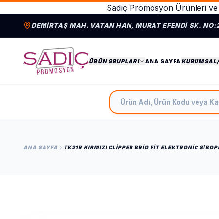
Sadıç Promosyon Ürünleri ve 
DEMIRTAŞ MAH. VATAN HAN, MURAT EFENDI SK. NO:
ÜRÜN GRUPLARI
ANA SAYFA
KURUMSAL
Ürün Adı, Ürün Kodu veya Ka
ANA SAYFA
TK21R KIRMIZI CLIPPER BRIO FIT ELEKTRONIC SİB