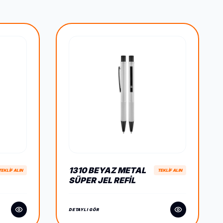
1310 BEYAZ METAL
TEKLİF ALIN
TEKLİF ALIN
SÜPER JEL REFIL
KALEM
DETAYLI GÖR