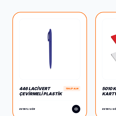
446 LACIVERT
5010 K
TEKLİF ALIN
ÇEVIRMELI PLASTIK
KARTV
TÜKENMEZ KALEM
DETAYLI GÖR
DETAYLI G