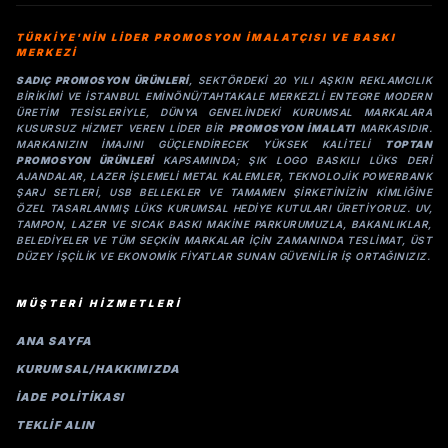
TÜRKİYE'NİN LİDER PROMOSYON İMALATÇISI VE BASKI
MERKEZİ
SADIÇ PROMOSYON ÜRÜNLERI
, SEKTÖRDEKI 20 YILI AŞKIN REKLAMCILIK
BIRIKIMI VE İSTANBUL EMINÖNÜ/TAHTAKALE MERKEZLI ENTEGRE MODERN
ÜRETIM TESISLERIYLE, DÜNYA GENELINDEKI KURUMSAL MARKALARA
KUSURSUZ HIZMET VEREN LIDER BIR
PROMOSYON IMALATI
MARKASIDIR.
MARKANIZIN IMAJINI GÜÇLENDIRECEK YÜKSEK KALITELI
TOPTAN
PROMOSYON ÜRÜNLERI
KAPSAMINDA; ŞIK LOGO BASKILI LÜKS DERI
AJANDALAR, LAZER IŞLEMELI METAL KALEMLER, TEKNOLOJIK POWERBANK
ŞARJ SETLERI, USB BELLEKLER VE TAMAMEN ŞIRKETINIZIN KIMLIĞINE
ÖZEL TASARLANMIŞ LÜKS KURUMSAL HEDIYE KUTULARI ÜRETIYORUZ. UV,
TAMPON, LAZER VE SICAK BASKI MAKINE PARKURUMUZLA, BAKANLIKLAR,
BELEDIYELER VE TÜM SEÇKIN MARKALAR IÇIN ZAMANINDA TESLIMAT, ÜST
DÜZEY IŞÇILIK VE EKONOMIK FIYATLAR SUNAN GÜVENILIR IŞ ORTAĞINIZIZ.
MÜŞTERİ HİZMETLERİ
ANA SAYFA
KURUMSAL/HAKKIMIZDA
İADE POLİTİKASI
TEKLİF ALIN