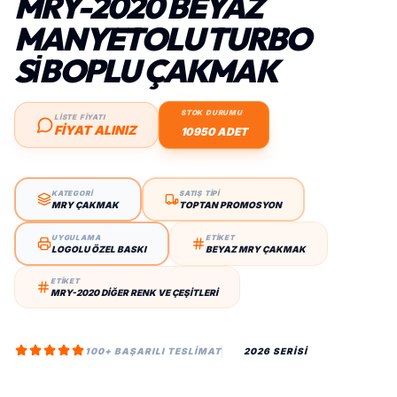
MRY-2020 BEYAZ
MANYETOLU TURBO
SİBOPLU ÇAKMAK
STOK DURUMU
LİSTE FİYATI
FIYAT ALINIZ
10950 ADET
KATEGORİ
SATIŞ TİPİ
MRY ÇAKMAK
TOPTAN PROMOSYON
UYGULAMA
ETİKET
LOGOLU ÖZEL BASKI
BEYAZ MRY ÇAKMAK
ETİKET
MRY-2020 DIĞER RENK VE ÇEŞITLERI
100+ BAŞARILI TESLIMAT
2026 SERİSİ