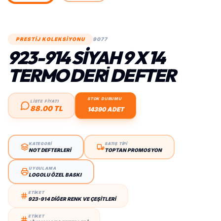
PRESTİJ KOLEKSİYONU
9077
923-914 SIYAH 9 X 14
TERMO DERİ DEFTER
STOK DURUMU
LİSTE FİYATI
88.00 TL
14390 ADET
KATEGORİ
SATIŞ TİPİ
NOT DEFTERLERI
TOPTAN PROMOSYON
UYGULAMA
LOGOLU ÖZEL BASKI
ETİKET
923-914 DIĞER RENK VE ÇEŞITLERI
ETİKET