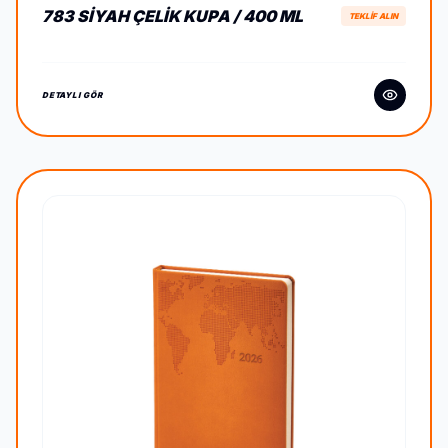
783 SIYAH ÇELIK KUPA / 400 ML
TEKLİF ALIN
DETAYLI GÖR