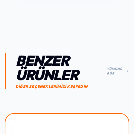
BENZER
ÜRÜNLER
TÜMÜNÜ
GÖR
DİĞER SEÇENEKLERİMİZİ KEŞFEDİN