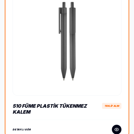
510 FÜME PLASTIK TÜKENMEZ
TEKLİF ALIN
KALEM
DETAYLI GÖR