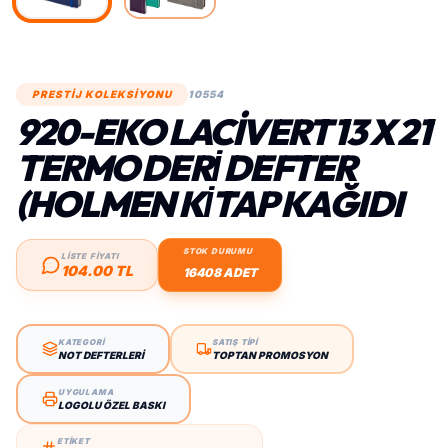
PRESTİJ KOLEKSİYONU
10554
920-EKO LACIVERT 13 X 21
TERMO DERİ DEFTER
(HOLMEN KİTAP KAĞIDI
STOK DURUMU
LİSTE FİYATI
104.00 TL
16408 ADET
KATEGORİ
SATIŞ TİPİ
NOT DEFTERLERI
TOPTAN PROMOSYON
UYGULAMA
LOGOLU ÖZEL BASKI
ETİKET