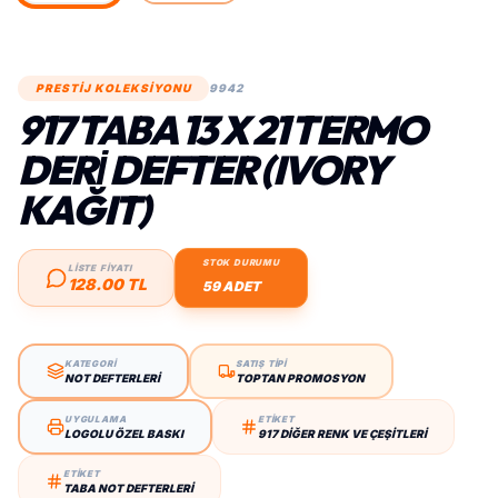
PRESTİJ KOLEKSİYONU
9942
917 TABA 13 X 21 TERMO
DERİ DEFTER (IVORY
KAĞIT)
STOK DURUMU
LİSTE FİYATI
128.00 TL
59 ADET
KATEGORİ
SATIŞ TİPİ
NOT DEFTERLERI
TOPTAN PROMOSYON
UYGULAMA
ETİKET
LOGOLU ÖZEL BASKI
917 DIĞER RENK VE ÇEŞITLERI
ETİKET
TABA NOT DEFTERLERI