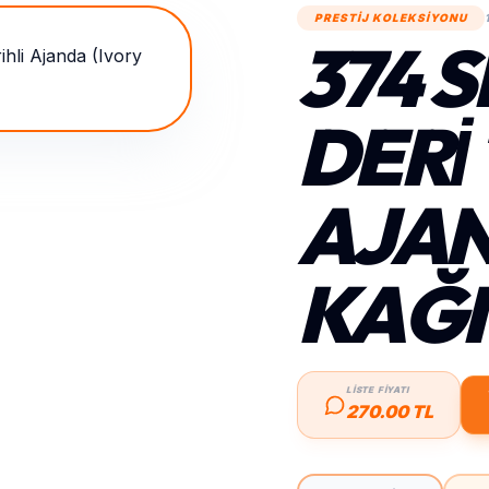
PRESTİJ KOLEKSİYONU
374 
DERİ
AJAN
KAĞI
LİSTE FİYATI
270.00 TL