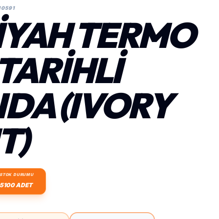
10591
SIYAH TERMO
 TARIHLI
DA (IVORY
T)
STOK DURUMU
5100 ADET