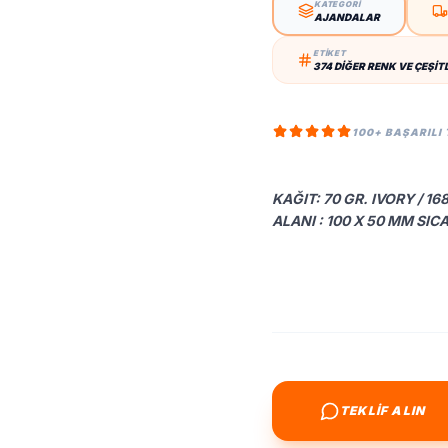
KATEGORİ
AJANDALAR
ETİKET
374 DIĞER RENK VE ÇEŞIT
100+ BAŞARILI
KAĞIT: 70 GR. IVORY / 16
ALANI : 100 X 50 MM SIC
TEKLİF ALIN