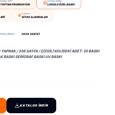
SATIŞ TİPİ
UYGULAMA
TOPTAN PROMOSYON
LOGOLU ÖZEL BASKI
ETİKET
LERI
SIYAH AJANDALAR
 TESLIMAT
2026 SERİSİ
8 YAPRAK / 336 SAYFA / ÇIZGILI KOLIDEKI ADET: 30 BASKI
AK BASKI SERIGRAF BASKI UV BASKI
KATALOG İNDİR