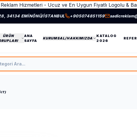
Reklam Hizmetleri - Ucuz ve En Uygun Fiyatlı Logolu & Bas
28, 34134 EMINÖNÜ/İSTANBUL
+905074851159
sadicreklam
ÜRÜN
ANA
KATALOG
KURUMSAL/HAKKIMIZDA
REFER
GRUPLARI
SAYFA
2026
tegori Ara
IT)