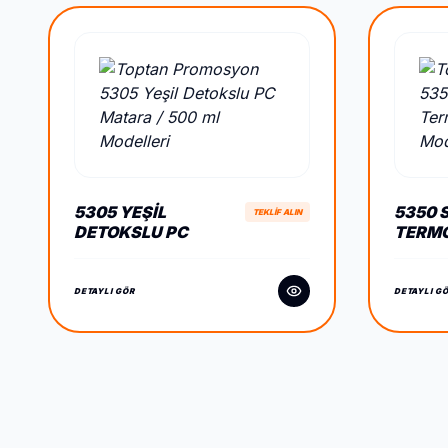
5305 YEŞIL
5350 
TEKLİF ALIN
DETOKSLU PC
TERMO
MATARA / 500 ML
DETAYLI GÖR
DETAYLI G