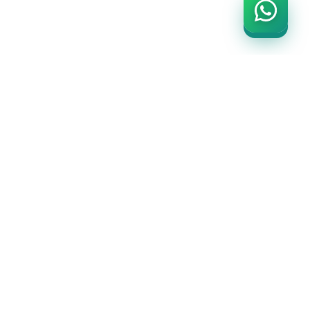
İLETİŞİM BİLGİLERİ
DEMIRTAŞ MAH. VATAN HAN, MURAT EFENDI SK.
NO:28, 34134 EMINÖNÜ/İSTANBUL