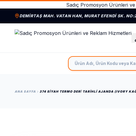
Sadıç Promosyon Ürünleri ve 
DEMIRTAŞ MAH. VATAN HAN, MURAT EFENDI SK. NO:
Ürün Adı, Ürün Kodu veya Ka
ANA SAYFA
374 SIYAH TERMO DERİ TARIHLI AJANDA (IVORY KAĞ