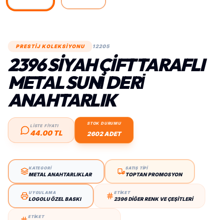
PRESTİJ KOLEKSİYONU
12205
2396 SIYAH ÇIFT TARAFLI
METAL SUNİ DERİ
ANAHTARLIK
STOK DURUMU
LİSTE FİYATI
44.00 TL
2602 ADET
KATEGORİ
SATIŞ TİPİ
METAL ANAHTARLIKLAR
TOPTAN PROMOSYON
UYGULAMA
ETİKET
LOGOLU ÖZEL BASKI
2396 DIĞER RENK VE ÇEŞITLERI
ETİKET