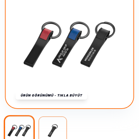
ÜRÜN GÖRÜNÜMÜ - TIKLA BÜYÜT