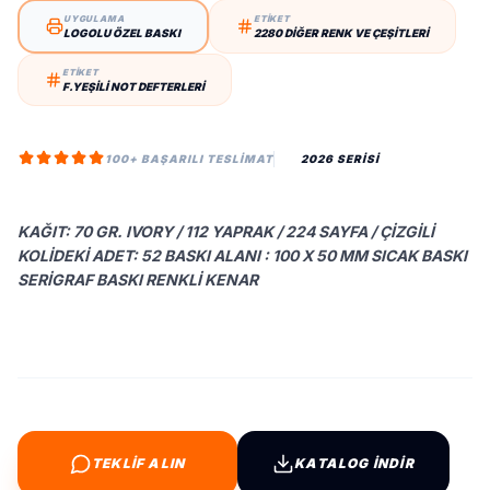
UYGULAMA
ETİKET
LOGOLU ÖZEL BASKI
2280 DIĞER RENK VE ÇEŞITLERI
ETİKET
F.YEŞILI NOT DEFTERLERI
100+ BAŞARILI TESLIMAT
2026 SERİSİ
KAĞIT: 70 GR. IVORY / 112 YAPRAK / 224 SAYFA / ÇIZGILI
KOLIDEKI ADET: 52 BASKI ALANI : 100 X 50 MM SICAK BASKI
SERIGRAF BASKI RENKLİ KENAR
TEKLİF ALIN
KATALOG İNDİR