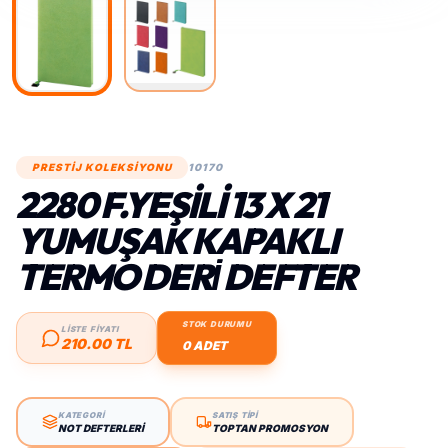
PRESTİJ KOLEKSİYONU
10170
2280 F.YEŞILI 13 X 21
YUMUŞAK KAPAKLI
TERMO DERİ DEFTER
STOK DURUMU
LİSTE FİYATI
210.00 TL
0 ADET
KATEGORİ
SATIŞ TİPİ
NOT DEFTERLERI
TOPTAN PROMOSYON