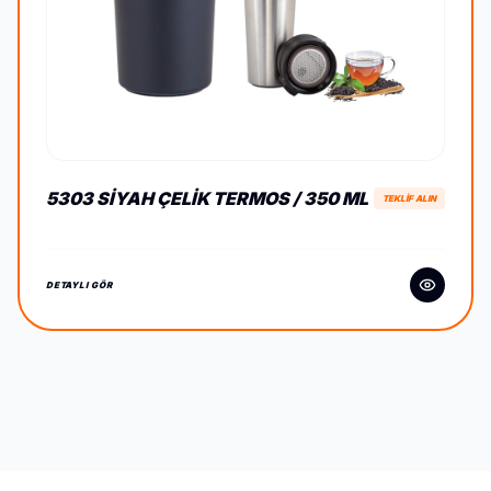
5303 SIYAH ÇELIK TERMOS / 350 ML
TEKLİF ALIN
DETAYLI GÖR