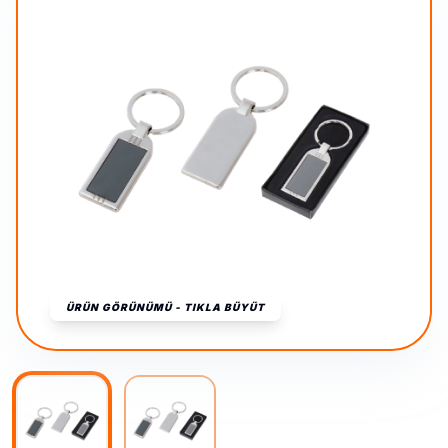
ÜRÜN GÖRÜNÜMÜ - TIKLA BÜYÜT