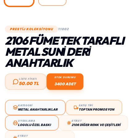
PRESTİJ KOLEKSİYONU
11002
2106 FÜME TEK TARAFLI
METAL SUNİ DERİ
ANAHTARLIK
STOK DURUMU
LİSTE FİYATI
50.00 TL
3400 ADET
KATEGORİ
SATIŞ TİPİ
METAL ANAHTARLIKLAR
TOPTAN PROMOSYON
UYGULAMA
ETİKET
LOGOLU ÖZEL BASKI
2106 DIĞER RENK VE ÇEŞITLERI
ETİKET