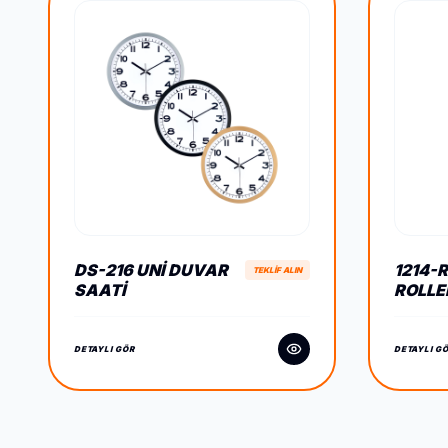
DS-216 UNI DUVAR
1214-
TEKLİF ALIN
SAATI
ROLLE
DETAYLI GÖR
DETAYLI G