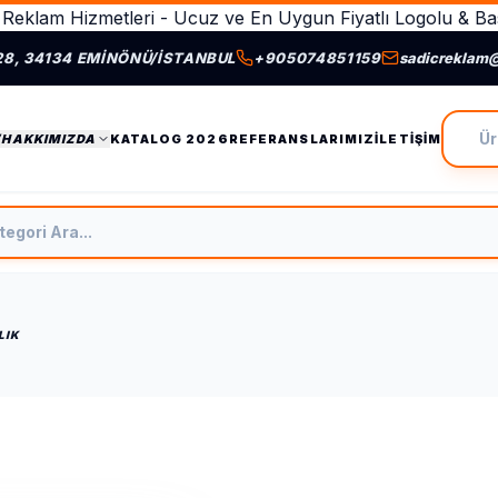
Reklam Hizmetleri - Ucuz ve En Uygun Fiyatlı Logolu & Bas
28, 34134 EMINÖNÜ/İSTANBUL
+905074851159
sadicreklam
Ürün A
/HAKKIMIZDA
KATALOG 2026
REFERANSLARIMIZ
İLETIŞIM
tegori Ara
LIK