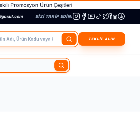
kılı Promosyon Ürün Çeşitleri
@gmail.com
BIZI TAKIP EDIN:
dı, Ürün Kodu veya Kategori Ara
TEKLİF ALIN