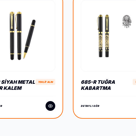
R SIYAH METAL
685-R TUĞRA
TEKLİF ALIN
R KALEM
KABARTMA
FIGÜRLÜ METAL
ROLLER KALEM
ÖR
DETAYLI GÖR