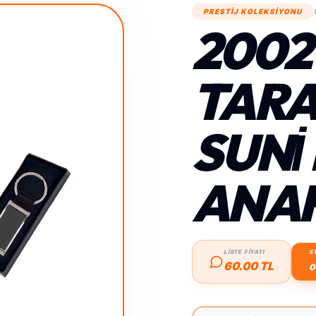
PRESTİJ KOLEKSİYONU
2002
TARA
SUNİ 
ANAH
LİSTE FİYATI
S
60.00 TL
0