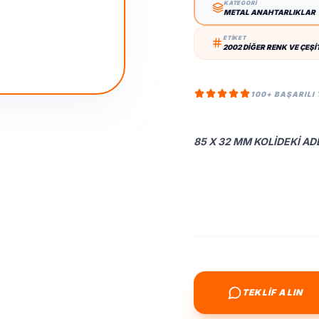
KATEGORİ
METAL ANAHTARLIKLAR
ETİKET
2002 DIĞER RENK VE ÇEŞI
100+ BAŞARILI
85 X 32 MM KOLIDEKI ADE
TEKLİF ALIN