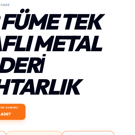
11005
 FÜME TEK
FLI METAL
DERİ
TARLIK
TOK DURUMU
 ADET