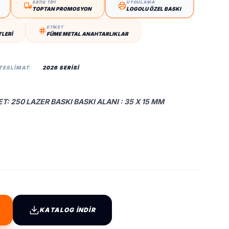
SATIŞ TİPİ
UYGULAMA
TOPTAN PROMOSYON
LOGOLU ÖZEL BASKI
ETİKET
TLERI
FÜME METAL ANAHTARLIKLAR
 TESLIMAT
2026 SERİSİ
T: 250 LAZER BASKI BASKI ALANI : 35 X 15 MM
KATALOG İNDİR