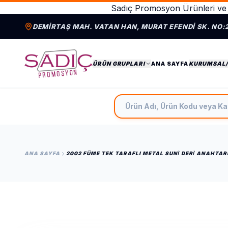
Sadıç Promosyon Ürünleri ve 
DEMIRTAŞ MAH. VATAN HAN, MURAT EFENDI SK. NO:
ÜRÜN GRUPLARI
ANA SAYFA
KURUMSAL
Ürün Adı, Ürün Kodu veya Ka
ANA SAYFA
2002 FÜME TEK TARAFLI METAL SUNİ DERİ ANAHTAR