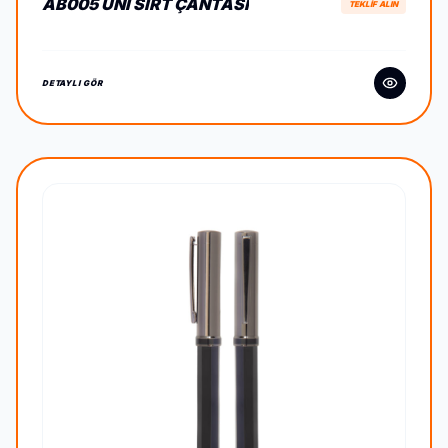
AB005 UNI SIRT ÇANTASI
TEKLİF ALIN
DETAYLI GÖR