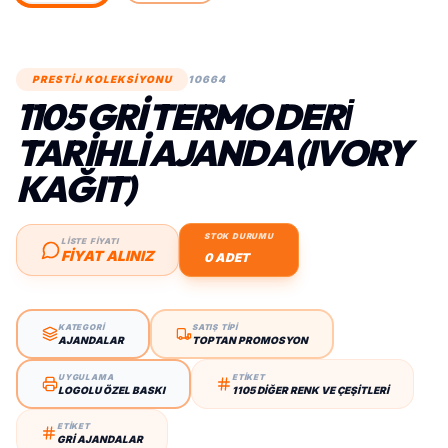
PRESTİJ KOLEKSİYONU
10664
1105 GRI TERMO DERİ
TARIHLI AJANDA (IVORY
KAĞIT)
STOK DURUMU
LİSTE FİYATI
FIYAT ALINIZ
0 ADET
KATEGORİ
SATIŞ TİPİ
AJANDALAR
TOPTAN PROMOSYON
UYGULAMA
ETİKET
LOGOLU ÖZEL BASKI
1105 DIĞER RENK VE ÇEŞITLERI
ETİKET
GRI AJANDALAR