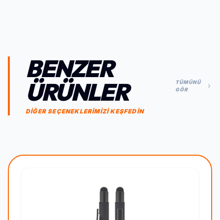
BENZER
ÜRÜNLER
TÜMÜNÜ
GÖR
DİĞER SEÇENEKLERİMİZİ KEŞFEDİN