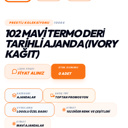
PRESTİJ KOLEKSİYONU
10084
102 MAVI TERMO DERİ
TARIHLI AJANDA (IVORY
KAĞIT)
STOK DURUMU
LİSTE FİYATI
FIYAT ALINIZ
0 ADET
KATEGORİ
SATIŞ TİPİ
AJANDALAR
TOPTAN PROMOSYON
UYGULAMA
ETİKET
LOGOLU ÖZEL BASKI
102 DIĞER RENK VE ÇEŞITLERI
ETİKET
MAVI AJANDALAR